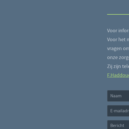
Voor info
Voor het 
vragen om
onze zorg
Zij zijn t
F.Haddou